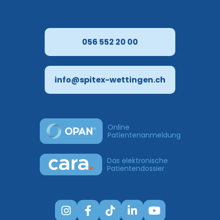
056 552 20 00
info@spitex-wettingen.ch
Online
Patientenanmeldung
Das elektronische
Patientendossier




