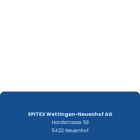
SPITEX Wettingen-Neuenhof AG
Hardstrasse 59
5432 Neuenhof