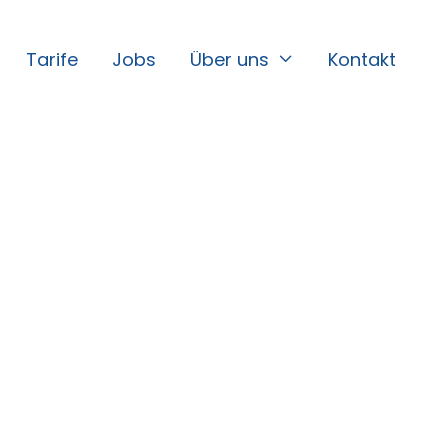
Tarife
Jobs
Über uns
Kontakt
